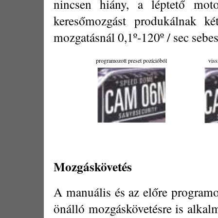
nincsen hiány, a léptető mot
keresőmozgást produkálnak ké
mozgatásnál 0,1º-120º / sec sebes
programozott preset pozícióból
viss
Mozgáskövetés
A manuális és az előre program
önálló mozgáskövetésre is alkalm