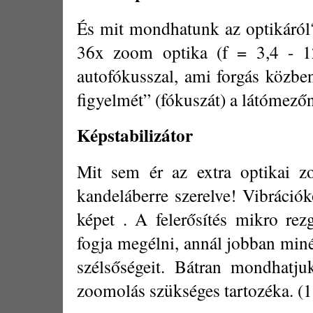
És mit mondhatunk az optikáról
36x zoom optika (f = 3,4 -
autofókusszal, ami forgás közben 
figyelmét” (fókuszát) a látómez
Képstabilizátor
Mit sem ér az extra optikai zo
kandeláberre szerelve! Vibráci
képet . A felerősítés mikro rez
fogja megélni, annál jobban miné
szélsőségeit. Bátran mondhatju
zoomolás szükséges tartozéka. (1