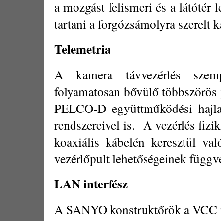
a mozgást felismeri és a látóté
tartani a forgózsámolyra szerelt 
Telemetria
A kamera távvezérlés szemp
folyamatosan bővülő többszörös 
PELCO-D együttműködési hajla
rendszereivel is.
A vezérlés fizi
koaxiális kábelén keresztül val
vezérlőpult lehetőségeinek függ
LAN interfész
A SANYO konstruktőrök a VCC 