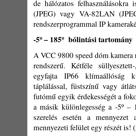
de hálózatos felhasználásokra
(JPEG) vagy VA-82LAN (JPE
rendszerprogrammal IP kamerakén
-5º – 185º
bólintási tartomány
A VCC 9800 speed dóm kamera me
rendszerű. Kétféle süllyesztett
egyfajta IP66 klímaállóság k
táplálással, füstszínű vagy átlá
futómű egyik érdekességét a foko
a másik különlegesség a -5º – 
szerelés esetén a mennyezet ala
mennyezeti felület egy részét is! (