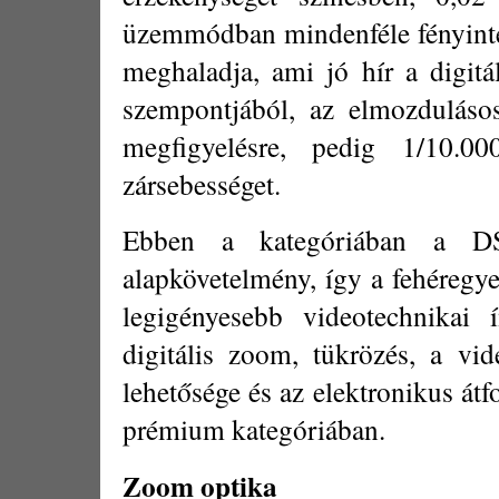
üzemmódban mindenféle fényinteg
meghaladja, ami jó hír a digitá
szempontjából, az elmozdulásos
megfigyelésre, pedig 1/10.0
zársebességet.
Ebben a kategóriában a DSP
alapkövetelmény, így a fehéregye
legigényesebb videotechnikai í
digitális zoom, tükrözés, a vi
lehetősége és az elektronikus átf
prémium kategóriában.
Zoom optika