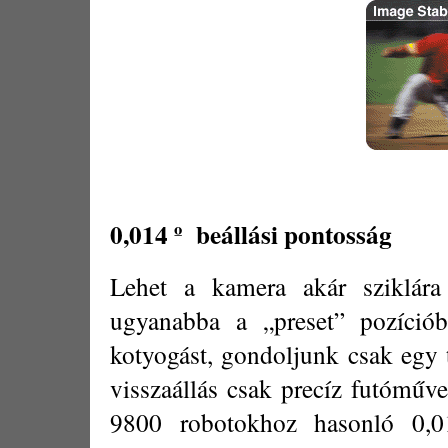
0,014 º
beállási pontosság
Lehet a kamera akár sziklára 
ugyanabba a „preset” pozíciób
kotyogást, gondoljunk csak egy t
visszaállás csak precíz futóműve
9800 robotokhoz hasonló 0,01