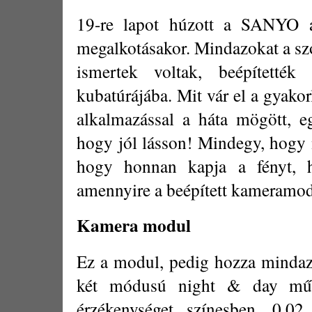
19-re lapot húzott a SANYO
megalkotásakor. Mindazokat a szo
ismertek voltak, beépítetté
kubatúrájába. Mit vár el a gyakor
alkalmazással a háta mögött, e
hogy jól lásson! Mindegy, hogy n
hogy honnan kapja a fényt, h
amennyire a beépített kameramod
Kamera modul
Ez a modul, pedig hozza mindaz
két módusú night & day műk
érzékenységet színesben, 0,02